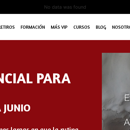
No data was found
RETIROS
FORMACIÓN
MÁS VIP
CURSOS
BLOG
NOSOTR
NCIAL PARA
 JUNIO
es largas en que la rutina