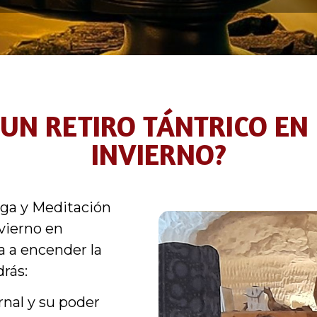
UN RETIRO TÁNTRICO EN 
INVIERNO?
oga y Meditación
nvierno en
a a encender la
drás:
rnal y su poder