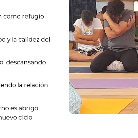
n como refugio
o y la calidez del
do, descansando
iendo la relación
erno es abrigo
nuevo ciclo.