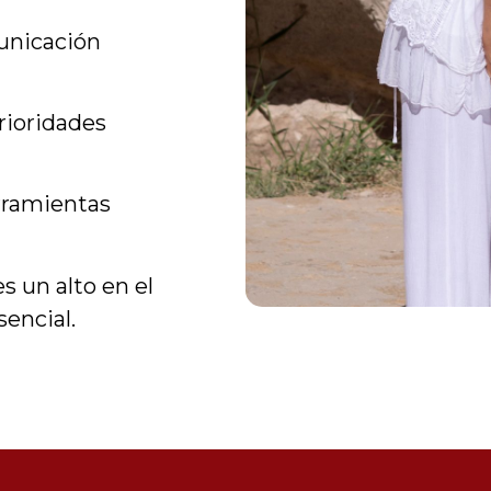
unicación
rioridades
erramientas
es un alto en el
encial.