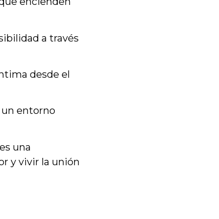
s que encienden
ibilidad a través
íntima desde el
n un entorno
 es una
r y vivir la unión